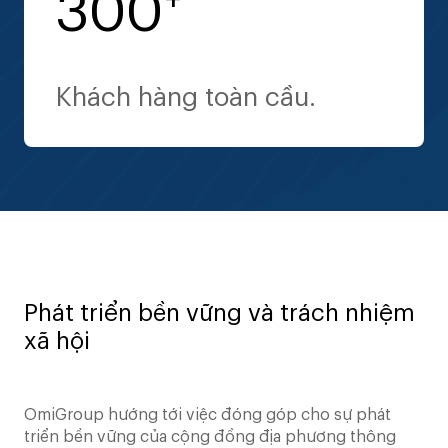
300
Phân phối trên khắp 34 tỉnh
Chuyên gia tích hợp dữ liệu
thành toàn quốc.
y tế theo tiêu chuẩn HL7.
Khách hàng toàn cầu.
Phát triển bền vững và trách nhiệm
xã hội
OmiGroup hướng tới việc đóng góp cho sự phát
triển bền vững của cộng đồng địa phương thông