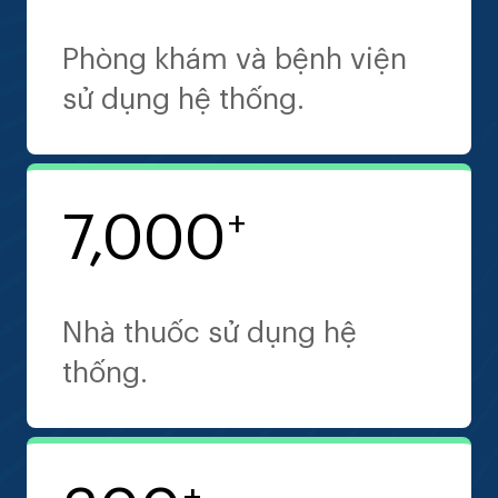
10
Phòng khám và bệnh viện
13
sử dụng hệ thống.
Sản phẩm dược, mỹ phẩm
Nhật Bản được phân phối
Chuyên gia đạt chuẩn
7,000
+
độc quyền.
chứng chỉ Y Tế Số Nhật
Bản.
Nhà thuốc sử dụng hệ
thống.
34
2
+