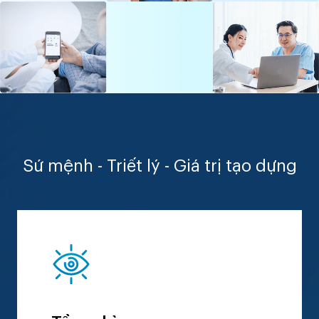
Sứ mệnh - Triết lý - Giá trị tạo dựng