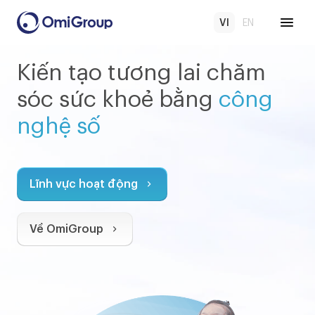
VI
EN
Kiến tạo tương lai chăm
Kiến tạo tương lai chăm
Kiến tạo tương lai chăm
sóc sức khoẻ bằng
sóc sức khoẻ bằng
sóc sức khoẻ bằng
công
công
công
nghệ số
nghệ số
nghệ số
Lĩnh vực hoạt động
Lĩnh vực hoạt động
Lĩnh vực hoạt động
Về OmiGroup
Về OmiGroup
Về OmiGroup