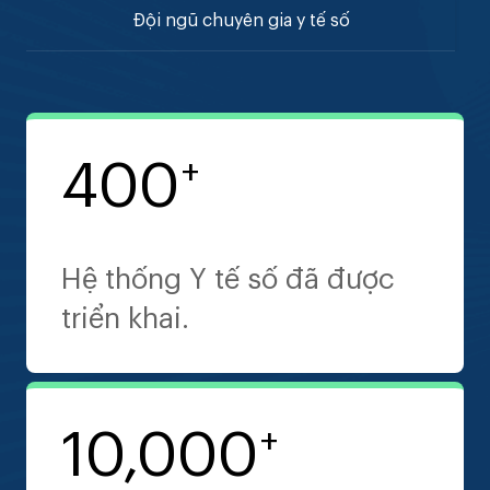
Đội ngũ chuyên gia y tế số
400
1,000
5
+
+
Hệ thống Y tế số đã được
Sản phẩm dược, mỹ phẩm
Cố vấn cấp cao với chuyên
triển khai.
Nhật Bản được nhập khẩu
môn sâu về hệ thống y tế
và phân phối.
(HIS, EMR), tiêu chuẩn quốc
tế (HL7, FHIR, DICOM, SS-
10,000
+
MIX2).