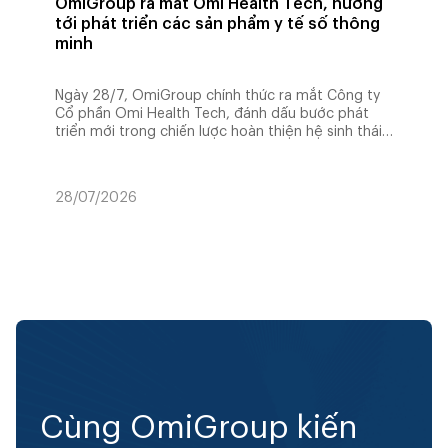
OmiGroup ra mắt Omi Health Tech, hướng
tới phát triển các sản phẩm y tế số thông
minh
Ngày 28/7, OmiGroup chính thức ra mắt Công ty
Cổ phần Omi Health Tech, đánh dấu bước phát
triển mới trong chiến lược hoàn thiện hệ sinh thái y
tế số. Đơn vị được thành lập với định hướng phát
triển các nền tảng dữ liệu, trí tuệ nhân tạo (AI) và
giải pháp công nghệ y tế thông minh, góp phần
28/07/2026
Cùng OmiGroup kiến