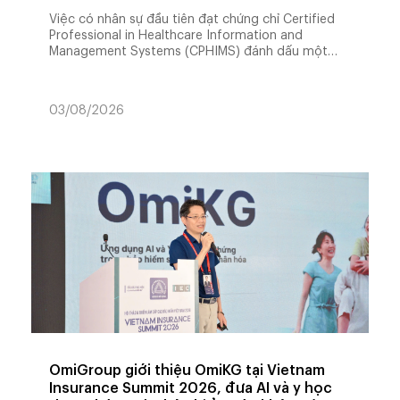
Việc có nhân sự đầu tiên đạt chứng chỉ Certified
Professional in Healthcare Information and
Management Systems (CPHIMS) đánh dấu một
cột mốc trong chiến lược phát triển nguồn nhân
lực chất lượng cao của OmiGroup, hướng tới xây
dựng đội ngũ chuyên gia đáp ứng các tiêu chuẩn
03/08/2026
OmiGroup giới thiệu OmiKG tại Vietnam
Insurance Summit 2026, đưa AI và y học