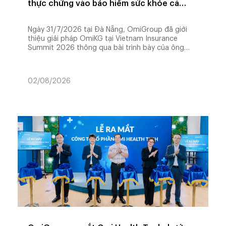
thực chứng vào bảo hiểm sức khỏe cá
nhân hóa
Ngày 31/7/2026 tại Đà Nẵng, OmiGroup đã giới
thiệu giải pháp OmiKG tại Vietnam Insurance
Summit 2026 thông qua bài trình bày của ông
Trần Quốc Dũng – Nhà sáng lập và Điều hành
OmiGroup – với chủ đề "OmiKG – Giải pháp AI hỗ
trợ phát hiện sớm nguy cơ rối loạn chuyển hóa
02/08/2026
dựa trên y học thực chứng, ứng dụng trong bảo